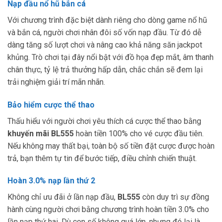
Nạp đầu nổ hũ bắn cá
Với chương trình đặc biệt dành riêng cho dòng game nổ hũ
và bắn cá, người chơi nhân đôi số vốn nạp đầu. Từ đó dễ
dàng tăng số lượt chơi và nâng cao khả năng săn jackpot
khủng. Trò chơi tại đây nổi bật với đồ họa đẹp mắt, âm thanh
chân thực, tỷ lệ trả thưởng hấp dẫn, chắc chắn sẽ đem lại
trải nghiệm giải trí mãn nhãn.
Bảo hiểm cược thể thao
Thấu hiểu với người chơi yêu thích cá cược thể thao bằng
khuyến mãi BL555
hoàn tiền 100% cho vé cược đầu tiên.
Nếu không may thất bại, toàn bộ số tiền đặt cược được hoàn
trả, bạn thêm tự tin để bước tiếp, điều chỉnh chiến thuật.
Hoàn 3.0% nạp lần thứ 2
Không chỉ ưu đãi ở lần nạp đầu,
BL555
còn duy trì sự đồng
hành cùng người chơi bằng chương trình hoàn tiền 3.0% cho
lần nạp thứ hai. Dù con số không quá lớn, nhưng đó lại là