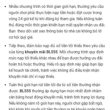
Nhiều chương trình có thời gian giới hạn, thường yêu cầu
người chơi phải thực hiện nạp tiền hoặc đặt cược trong
vòng 24 giờ kể từ khi đăng ký tham gia. Nếu không tuân
thủ đúng mốc thời gian khiến bạn mất quyền nhận ưu đãi.
Bạn theo dõi sát sao thông báo từ nhà cái không bỏ lỡ
cơ hội quý giá.
Tiếp theo, đảm bảo nạp đủ số tiền tối thiểu theo yêu cầu
của từng
khuyến mãi BL555
. Mỗi chương trình quy định
mức nạp tối thiểu khác nhau để bạn được hưởng ưu đãi
hoàn trả hoặc thưởng. Hiểu rõ quy định này giúp bạn lập
kế hoạch tài chính, tránh việc không đủ điều kiện nhận
khuyến mãi chỉ vì nạp thiếu.
Tuân thủ giới hạn rút tiền tối đa từ số tiền thưởng nhận
được.
BL555
thường áp dụng hạn mức nhất định nhằm
cân bằng hoạt động khuyến mãi, tránh tình trạng lợi dụng.
Nếu không nắm rõ giới hạn này, người chơi gặp bất ngờ,
khó khăn khi muốn rút tiền thưởng ra tài khoản ngân hàng.