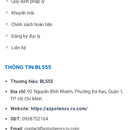
Quy định pháp lý
Khuyến mãi
Chính sách hoàn tiền
Đăng ký đại lý
Liên hệ
THÔNG TIN BL555
Thương hiệu:
BL555
Địa chỉ:
92 Nguyễn Bỉnh Khiêm, Phường Đa Kao, Quận 1,
TP. Hồ Chí Minh
Website:
https://azpotenss.ru.com/
SĐT:
0938752164
Email:
contact@azpotenss.ru.com