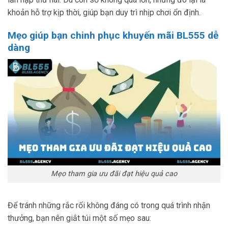
khoản hỗ trợ kịp thời, giúp bạn duy trì nhịp chơi ổn định.
Mẹo giúp bạn chinh phục khuyến mãi BL555 dễ
dàng
Mẹo tham gia ưu đãi đạt hiệu quả cao
Để tránh những rắc rối không đáng có trong quá trình nhận
thưởng, bạn nên giắt túi một số mẹo sau: