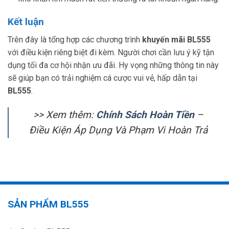
Kết luận
Trên đây là tổng hợp các chương trình
khuyến mãi BL555
với điều kiện riêng biệt đi kèm. Người chơi cần lưu ý kỹ tận
dụng tối đa cơ hội nhận ưu đãi. Hy vọng những thông tin này
sẽ giúp bạn có trải nghiệm cá cược vui vẻ, hấp dẫn tại
BL555
.
>> Xem thêm:
Chính Sách Hoàn Tiền
–
Điều Kiện Áp Dụng Và Phạm Vi Hoàn Trả
SẢN PHẨM BL555