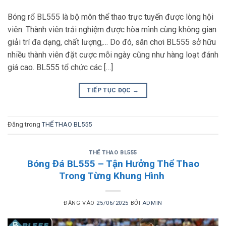
Bóng rổ BL555 là bộ môn thể thao trực tuyến được lòng hội
viên. Thành viên trải nghiệm được hòa mình cùng không gian
giải trí đa dạng, chất lượng,… Do đó, sân chơi BL555 sở hữu
nhiều thành viên đặt cược mỗi ngày cũng như hàng loạt đánh
giá cao. BL555 tổ chức các […]
TIẾP TỤC ĐỌC
→
Đăng trong
THỂ THAO BL555
THỂ THAO BL555
Bóng Đá BL555 – Tận Hưởng Thể Thao
Trong Từng Khung Hình
ĐĂNG VÀO
25/06/2025
BỞI
ADMIN