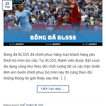
25
Th6
Bóng đá BL555 đã chinh phục hàng loạt khách hàng yêu
thích bộ môn túc cầu. Tại BL555, thành viên được đặt cược
đa dạng cũng như theo dõi chất lượng tất cả các trận chiến.
Anh em muốn chinh phục bộ môn này thì cùng theo dõi
những thông tin giới thiệu sau nhé. […]
TIẾP TỤC ĐỌC
→
Đăng trong
THỂ THAO BL555