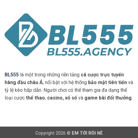
BL555
là một trong những nền tảng
cá cược trực tuyến
hàng đầu châu Á
, nổi bật với hệ thống
bảo mật tiên tiến
và
tỷ lệ kèo hấp dẫn. Người chơi có thể tham gia đa dạng thể
loại cược
thể thao
,
casino,
xổ số
và
game bài đổi thưởng
.
Copyright 2026 ©
EM TỚI RỒI NÈ