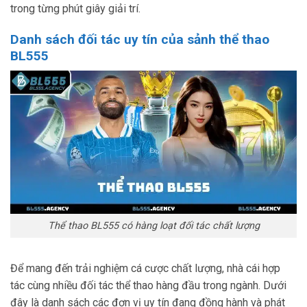
trong từng phút giây giải trí.
Danh sách đối tác uy tín của sảnh thể thao
BL555
Thể thao BL555 có hàng loạt đối tác chất lượng
Để mang đến trải nghiệm cá cược chất lượng, nhà cái hợp
tác cùng nhiều đối tác thể thao hàng đầu trong ngành. Dưới
đây là danh sách các đơn vị uy tín đang đồng hành và phát