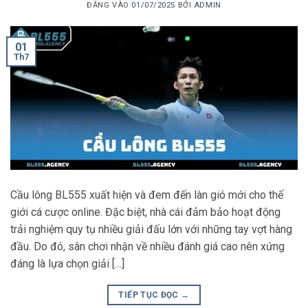
ĐĂNG VÀO
01/07/2025
BỞI
ADMIN
01
Th7
Cầu lông BL555 xuất hiện và đem đến làn gió mới cho thế
giới cá cược online. Đặc biệt, nhà cái đảm bảo hoạt động
trải nghiệm quy tụ nhiều giải đấu lớn với những tay vợt hàng
đầu. Do đó, sân chơi nhận về nhiều đánh giá cao nên xứng
đáng là lựa chọn giải […]
TIẾP TỤC ĐỌC
→