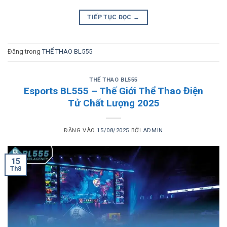
TIẾP TỤC ĐỌC
→
Đăng trong
THỂ THAO BL555
THỂ THAO BL555
Esports BL555 – Thế Giới Thể Thao Điện
Tử Chất Lượng 2025
ĐĂNG VÀO
15/08/2025
BỞI
ADMIN
15
Th8