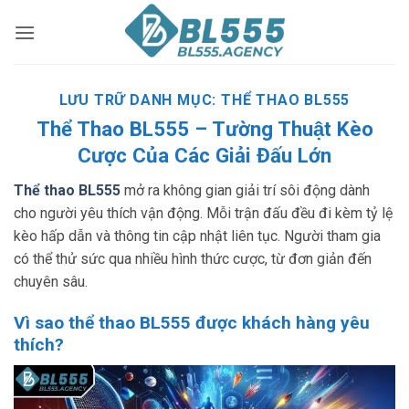
Bỏ
qua
nội
dung
LƯU TRỮ DANH MỤC:
THỂ THAO BL555
Thể Thao BL555 – Tường Thuật Kèo
Cược Của Các Giải Đấu Lớn
Thể thao BL555
mở ra không gian giải trí sôi động dành
cho người yêu thích vận động. Mỗi trận đấu đều đi kèm tỷ lệ
kèo hấp dẫn và thông tin cập nhật liên tục. Người tham gia
có thể thử sức qua nhiều hình thức cược, từ đơn giản đến
chuyên sâu.
Vì sao thể thao BL555 được khách hàng yêu
thích?