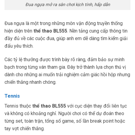
Đua ngựa mở ra sân chơi kịch tính, hấp dẫn
Đua ngựa là một trong những môn vận động truyền thống
hiện diện trên
thể thao BL555
. Nền tảng cung cấp thông tin
đầy đủ về các cuộc đua, giúp anh em dễ dàng tìm kiếm giải
đấu yêu thích.
Các tỷ lệ thưởng được trình bày rõ ràng, đảm bảo sự minh
bạch trong từng ván tham gia. Đây trở thành lựa chọn thú vị
dành cho những ai muốn trải nghiệm cảm giác hồi hộp nhưng
chiến thắng nhanh chóng.
Tennis
Tennis thuộc
thể thao BL555
với cục diện thay đổi liên tục
và không có khoảng nghỉ. Người chơi có thể dự đoán theo
từng set, toàn trận, tổng số game, số lần break point hoặc
tay vợt chiến thắng.