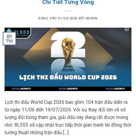
Chi Tiết Từng Vòng
ĐĂNG VÀO
01/02/2026
BỞI
ADMIN
01
Th2
Lịch thi đấu World Cup 2026 bao gồm 104 trận đấu diễn ra
từ ngày 11/06 đến 19/07/2026. Với sự thay đổi lớn về số
lượng đội bóng tham gia, giải đấu này đang rất được mong
chờ. BL555 sẽ cập nhật trực tiếp thời gian tranh tài đồng thời
tường thuật những trận đấu […]