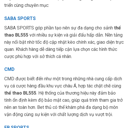
triển cùng chuyên mục:
SABA SPORTS
SABA SPORTS góp phần tạo nên sự đa dạng cho sảnh
thể
thao BL555
với nhiều sự kiện và giải đấu hấp dẫn. Nền tảng
này nổi bật nhờ tốc độ cập nhật kèo chính xác, giao diện trực
quan. Khách hàng dễ dàng tiếp cận lựa chọn các hình thức
cược phù hợp với sở thích cá nhân.
CMD
CMD được biết đến như một trong những nhà cung cấp dịch
vụ cá cược hàng đầu khu vực châu Á, hợp tác chặt chẽ cùng
thể thao BL555
. Hệ thống của thương hiệu này đảm bảo
tính ổn định kèm độ bảo mật cao, giúp quá trình tham gia trở
nên an toàn hơn. Bet thủ có thể khám phá đa dạng bộ môn
vận động cùng sự kiện với chất lượng dịch vụ vượt trội.
FB SPORTS