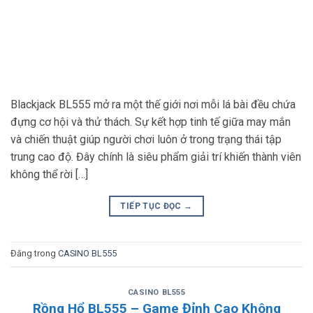
Blackjack BL555 mở ra một thế giới nơi mỗi lá bài đều chứa
đựng cơ hội và thử thách. Sự kết hợp tinh tế giữa may mắn
và chiến thuật giúp người chơi luôn ở trong trạng thái tập
trung cao độ. Đây chính là siêu phẩm giải trí khiến thành viên
không thể rời […]
TIẾP TỤC ĐỌC
→
Đăng trong
CASINO BL555
CASINO BL555
Rồng Hổ BL555 – Game Đỉnh Cao Không