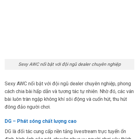
Sexy AWC nổi bật với đội ngũ dealer chuyên nghiệp
Sexy AWC nổi bật với đội ngũ dealer chuyên nghiệp, phong
cách chia bài hấp dẫn và tương tác tự nhiên. Nhờ đó, các ván
bài luôn tràn ngập không khí sôi động và cuốn hút, thu hút
đông đảo người chơi.
DG – Phát sóng chất lượng cao
DG là đối tác cung cấp nền tảng livestream trực tuyến ổn