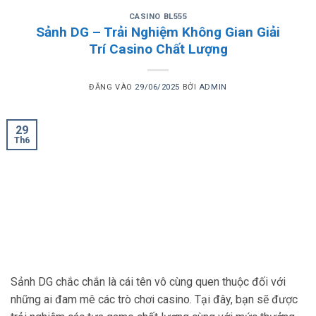
CASINO BL555
Sảnh DG – Trải Nghiệm Không Gian Giải
Trí Casino Chất Lượng
ĐĂNG VÀO
29/06/2025
BỞI
ADMIN
29
Th6
Sảnh DG chắc chắn là cái tên vô cùng quen thuộc đối với
những ai đam mê các trò chơi casino. Tại đây, bạn sẽ được