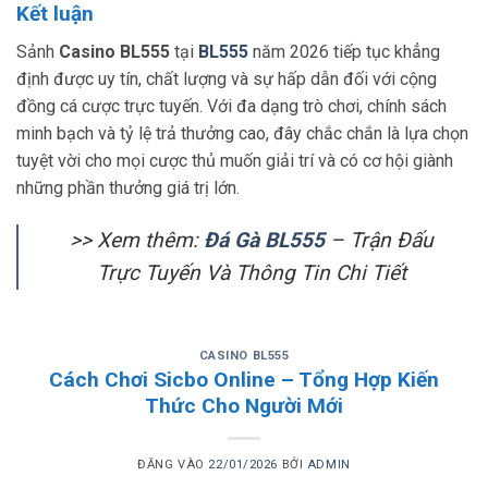
Kết luận
Sảnh
Casino BL555
tại
BL555
năm 2026 tiếp tục khẳng
định được uy tín, chất lượng và sự hấp dẫn đối với cộng
đồng cá cược trực tuyến. Với đa dạng trò chơi, chính sách
minh bạch và tỷ lệ trả thưởng cao, đây chắc chắn là lựa chọn
tuyệt vời cho mọi cược thủ muốn giải trí và có cơ hội giành
những phần thưởng giá trị lớn.
>> Xem thêm:
Đá Gà BL555
– Trận Đấu
Trực Tuyến Và Thông Tin Chi Tiết
CASINO BL555
Cách Chơi Sicbo Online – Tổng Hợp Kiến
Thức Cho Người Mới
ĐĂNG VÀO
22/01/2026
BỞI
ADMIN