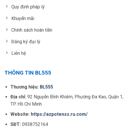
Quy định pháp lý
Khuyến mãi
Chính sách hoàn tiền
Đăng ký đại lý
Liên hệ
THÔNG TIN BL555
Thương hiệu:
BL555
Địa chỉ:
92 Nguyễn Bỉnh Khiêm, Phường Đa Kao, Quận 1,
TP. Hồ Chí Minh
Website:
https://azpotenss.ru.com/
SĐT:
0938752164