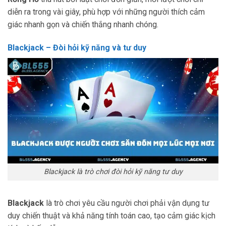
diễn ra trong vài giây, phù hợp với những người thích cảm
giác nhanh gọn và chiến thắng nhanh chóng.
Blackjack – Đòi hỏi kỹ năng và tư duy
Blackjack là trò chơi đòi hỏi kỹ năng tư duy
Blackjack
là trò chơi yêu cầu người chơi phải vận dụng tư
duy chiến thuật và khả năng tính toán cao, tạo cảm giác kịch