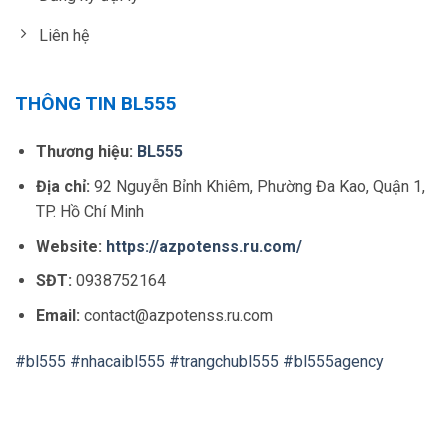
Liên hệ
THÔNG TIN BL555
Thương hiệu:
BL555
Địa chỉ:
92 Nguyễn Bỉnh Khiêm, Phường Đa Kao, Quận 1,
TP. Hồ Chí Minh
Website:
https://azpotenss.ru.com/
SĐT:
0938752164
Email:
contact@azpotenss.ru.com
#bl555
#nhacaibl555
#trangchubl555
#bl555agency