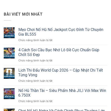
BÀI VIẾT MỚI NHẤT
Mẹo Chơi Nổ Hũ Nổ Jackpot Cực Đỉnh Từ Chuyên
Gia BL555
ở
Chức năng bình luận bị tắt
Mẹo
Chơi
4 Cách Soi Cầu Bạc Nhớ Lô Đề Cực Chuẩn Giúp
Nổ
Chốt Số Đẹp
Hũ
ở
Chức năng bình luận bị tắt
Nổ
4
Jackpot
Cách
Lịch Thi Đấu World Cup 2026 – Cập Nhật Chi Tiết
Cực
Soi
Đỉnh
Từng Vòng
Cầu
Từ
ở
Chức năng bình luận bị tắt
Bạc
Chuyên
Lịch
Nhớ
Gia
Thi
Nổ Hũ Thần Tài – Siêu Phẩm Nhà JILI Với Max Win
Lô
BL555
Đấu
Đề
6.750X
World
Cực
ở
Chức năng bình luận bị tắt
Cup
Chuẩn
Nổ
2026
Giúp
Hũ
Chơi Nổ Hũ Natra Và Cách Chinh Phục Thưởng Lớn
–
Chốt