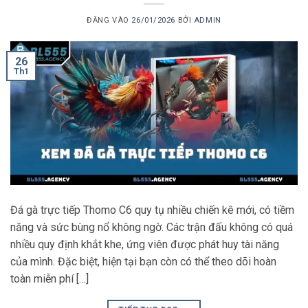
ĐĂNG VÀO
26/01/2026
BỞI
ADMIN
26
Th1
Đá gà trực tiếp Thomo C6 quy tụ nhiều chiến kê mới, có tiềm
năng và sức bùng nổ không ngờ. Các trận đấu không có quá
nhiều quy định khắt khe, ứng viên được phát huy tài năng
của mình. Đặc biệt, hiện tại bạn còn có thể theo dõi hoàn
toàn miễn phí […]