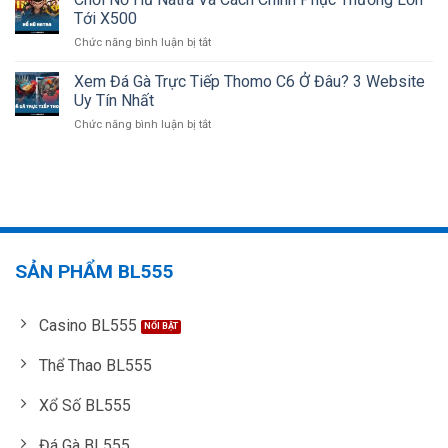
Thần
Cập
Tới X500
Số
Tài
Nhật
Đẹp
ở
Chức năng bình luận bị tắt
–
Chi
Chơi
Siêu
Tiết
Nổ
Xem Đá Gà Trực Tiếp Thomo C6 Ở Đâu? 3 Website
Phẩm
Từng
Hũ
Nhà
Uy Tín Nhất
Vòng
Natra
JILI
ở
Chức năng bình luận bị tắt
Và
Với
Xem
Cách
Max
Đá
Chinh
Win
Gà
Phục
6.750X
Trực
Thưởng
Tiếp
Lớn
Thomo
Tới
C6
X500
Ở
SẢN PHẨM BL555
Đâu?
3
Website
Casino BL555
Uy
Tín
Nhất
Thể Thao BL555
Xổ Số BL555
Đá Gà BL555