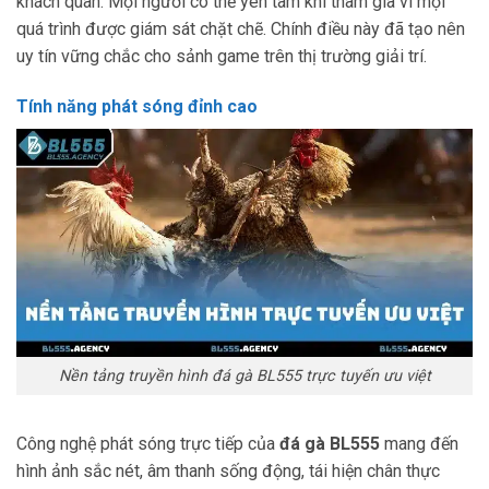
khách quan. Mọi người có thể yên tâm khi tham gia vì mọi
quá trình được giám sát chặt chẽ. Chính điều này đã tạo nên
uy tín vững chắc cho sảnh game trên thị trường giải trí.
Tính năng phát sóng đỉnh cao
Nền tảng truyền hình đá gà BL555 trực tuyến ưu việt
Công nghệ phát sóng trực tiếp của
đá gà BL555
mang đến
hình ảnh sắc nét, âm thanh sống động, tái hiện chân thực