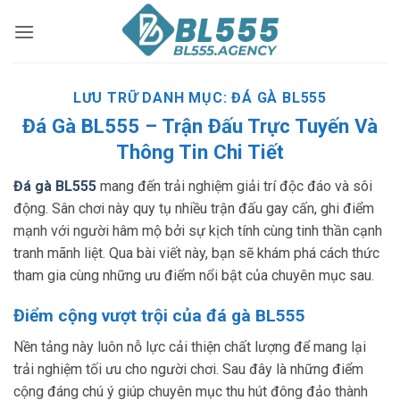
Bỏ
qua
nội
dung
LƯU TRỮ DANH MỤC:
ĐÁ GÀ BL555
Đá Gà BL555 – Trận Đấu Trực Tuyến Và
Thông Tin Chi Tiết
Đá gà BL555
mang đến trải nghiệm giải trí độc đáo và sôi
động. Sân chơi này quy tụ nhiều trận đấu gay cấn, ghi điểm
mạnh với người hâm mộ bởi sự kịch tính cùng tinh thần cạnh
tranh mãnh liệt. Qua bài viết này, bạn sẽ khám phá cách thức
tham gia cùng những ưu điểm nổi bật của chuyên mục sau.
Điểm cộng vượt trội của đá gà BL555
Nền tảng này luôn nỗ lực cải thiện chất lượng để mang lại
trải nghiệm tối ưu cho người chơi. Sau đây là những điểm
cộng đáng chú ý giúp chuyên mục thu hút đông đảo thành