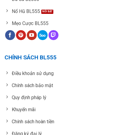
Nổ Hũ BL555
Mẹo Cược BL555
CHÍNH SÁCH BL555
Điều khoản sử dụng
Chính sách bảo mật
Quy định pháp lý
Khuyến mãi
Chính sách hoàn tiền
Đăng ký đại lý