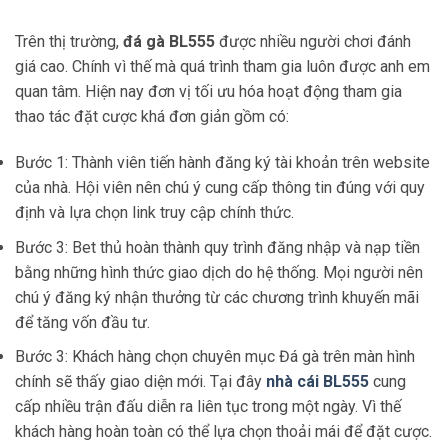
Trên thị trường,
đá gà BL555
được nhiều người chơi đánh
giá cao. Chính vì thế mà quá trình tham gia luôn được anh em
quan tâm. Hiện nay đơn vị tối ưu hóa hoạt động tham gia
thao tác đặt cược khá đơn giản gồm có:
Bước 1: Thành viên tiến hành đăng ký tài khoản trên website
của nhà. Hội viên nên chú ý cung cấp thông tin đúng với quy
định và lựa chọn link truy cập chính thức.
Bước 3: Bet thủ hoàn thành quy trình đăng nhập và nạp tiền
bằng những hình thức giao dịch do hệ thống. Mọi người nên
chú ý đăng ký nhận thưởng từ các chương trình khuyến mãi
để tăng vốn đầu tư.
Bước 3: Khách hàng chọn chuyên mục Đá gà trên màn hình
chính sẽ thấy giao diện mới. Tại đây
nhà cái BL555
cung
cấp nhiều trận đấu diễn ra liên tục trong một ngày. Vì thế
khách hàng hoàn toàn có thể lựa chọn thoải mái để đặt cược.