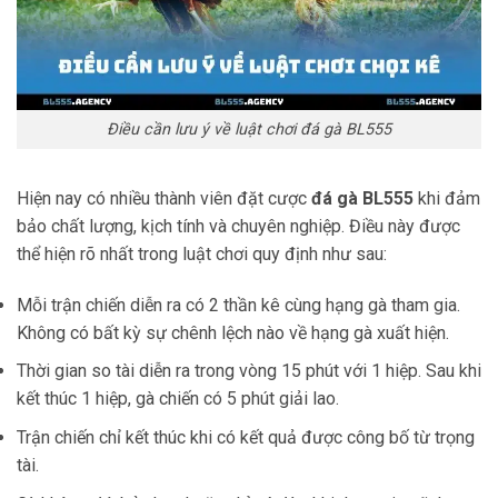
Điều cần lưu ý về luật chơi đá gà BL555
Hiện nay có nhiều thành viên đặt cược
đá gà BL555
khi đảm
bảo chất lượng, kịch tính và chuyên nghiệp. Điều này được
thể hiện rõ nhất trong luật chơi quy định như sau:
Mỗi trận chiến diễn ra có 2 thần kê cùng hạng gà tham gia.
Không có bất kỳ sự chênh lệch nào về hạng gà xuất hiện.
Thời gian so tài diễn ra trong vòng 15 phút với 1 hiệp. Sau khi
kết thúc 1 hiệp, gà chiến có 5 phút giải lao.
Trận chiến chỉ kết thúc khi có kết quả được công bố từ trọng
tài.