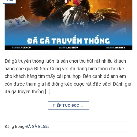
Đá gà truyền thống luôn là sân chơi thu hút rất nhiều khách
hàng ghé qua BL555. Cùng với đa dạng hình thức chọi kê
cho khách hàng tìm thấy cái phù hợp. Bên cạnh đó anh em
còn được tham gia hệ thống kèo cược rất đặc sắc! Đánh giá
đá gà truyền thống […]
TIẾP TỤC ĐỌC
→
Đăng trong
ĐÁ GÀ BL555