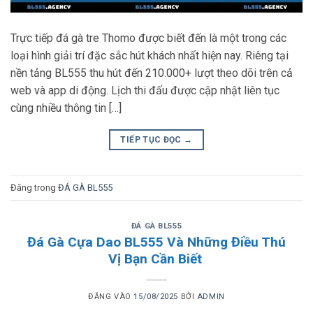
Trực tiếp đá gà tre Thomo được biết đến là một trong các
loại hình giải trí đặc sắc hút khách nhất hiện nay. Riêng tại
nền tảng BL555 thu hút đến 210.000+ lượt theo dõi trên cả
web và app di động. Lịch thi đấu được cập nhật liên tục
cùng nhiều thông tin […]
TIẾP TỤC ĐỌC
→
Đăng trong
ĐÁ GÀ BL555
ĐÁ GÀ BL555
Đá Gà Cựa Dao BL555 Và Những Điều Thú
Vị Bạn Cần Biết
ĐĂNG VÀO
15/08/2025
BỞI
ADMIN