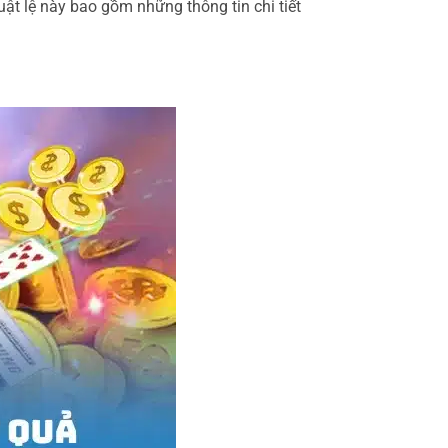
t lệ này bao gồm những thông tin chi tiết