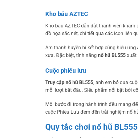
Kho báu AZTEC
Kho báu AZTEC dẫn dắt thành viên khám p
đồ họa sắc nét, chi tiết qua các icon liên 
Âm thanh huyền bí kết hợp cùng hiệu ứng á
xưa. Đặc biệt, tính năng
nổ hũ BL555
xuất 
Cuộc phiêu lưu
Truy cập nổ hũ BL555
, anh em bỏ qua cuộ
mỗi lượt bắt đầu. Siêu phẩm nổi bật bởi c
Mỗi bước đi trong hành trình đều mang đến 
cuộc Phiêu Lưu đem đến trải nghiệm nổ hũ 
Quy tắc chơi nổ hũ BL555