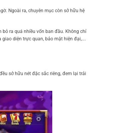
ngờ. Ngoài ra, chuyên mục còn sở hữu hệ
n bỏ ra quá nhiều vốn ban đầu. Không chỉ
a giao diện trực quan, bảo mật hiện đại,….
u sở hữu nét đặc sắc riêng, đem lại trải