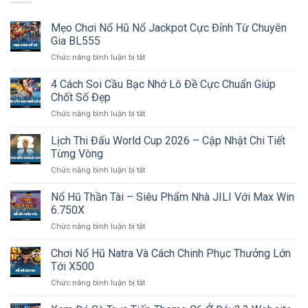
Mẹo Chơi Nổ Hũ Nổ Jackpot Cực Đỉnh Từ Chuyên
Gia BL555
ở
Chức năng bình luận bị tắt
Mẹo
Chơi
4 Cách Soi Cầu Bạc Nhớ Lô Đề Cực Chuẩn Giúp
Nổ
Chốt Số Đẹp
Hũ
ở
Chức năng bình luận bị tắt
Nổ
4
Jackpot
Cách
Lịch Thi Đấu World Cup 2026 – Cập Nhật Chi Tiết
Cực
Soi
Đỉnh
Từng Vòng
Cầu
Từ
ở
Chức năng bình luận bị tắt
Bạc
Chuyên
Lịch
Nhớ
Gia
Thi
Nổ Hũ Thần Tài – Siêu Phẩm Nhà JILI Với Max Win
Lô
BL555
Đấu
Đề
6.750X
World
Cực
ở
Chức năng bình luận bị tắt
Cup
Chuẩn
Nổ
2026
Giúp
Hũ
Chơi Nổ Hũ Natra Và Cách Chinh Phục Thưởng Lớn
–
Chốt
Thần
Cập
Tới X500
Số
Tài
Nhật
Đẹp
ở
Chức năng bình luận bị tắt
–
Chi
Chơi
Siêu
Tiết
Nổ
Phẩm