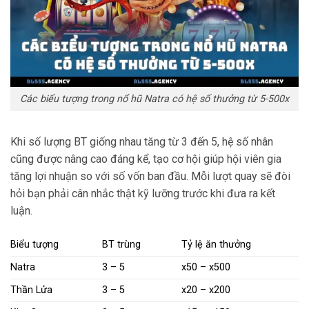
Các biểu tượng trong nổ hũ Natra có hệ số thưởng từ 5-500x
Khi số lượng BT giống nhau tăng từ 3 đến 5, hệ số nhân
cũng được nâng cao đáng kể, tạo cơ hội giúp hội viên gia
tăng lợi nhuận so với số vốn ban đầu. Mỗi lượt quay sẽ đòi
hỏi bạn phải cân nhắc thật kỹ lưỡng trước khi đưa ra kết
luận.
Biểu tượng
BT trùng
Tỷ lệ ăn thưởng
Natra
3 – 5
x50 – x500
Thần Lửa
3 – 5
x20 – x200