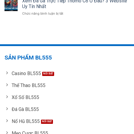
Xem Đá Gà Trực Tiếp Thomo C6 Ở Đâu? 3 Website
Từng
Hũ
Nhà
Uy Tín Nhất
Vòng
Natra
JILI
ở
Chức năng bình luận bị tắt
Và
Với
Xem
Cách
Max
Đá
Chinh
Win
Gà
Phục
6.750X
Trực
Thưởng
Tiếp
Lớn
Thomo
Tới
C6
X500
Ở
SẢN PHẨM BL555
Đâu?
3
Website
Casino BL555
Uy
Tín
Nhất
Thể Thao BL555
Xổ Số BL555
Đá Gà BL555
Nổ Hũ BL555
Mẹo Cược BL555